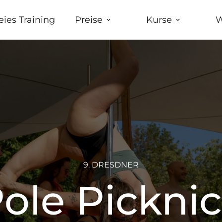
eies Training
Preise
Kurse
W
9. DRESDNER
ole Pickni