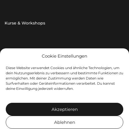
Freies Training
Vereinssatzung
Mitgliedschaftsantrag
Kurse & Workshops
Online Buchung
Kursbeschreibungen
Kids & Teens
Preise
Cookie Einstellungen
Events
Angebote & Kontakt
Diese Website verwendet Cookies und ähnliche Technologien, um
dein Nutzungserlebnis zu verbessern und bestimmte Funktionen zu
Private Pole Party
ermöglichen. Mit deiner Zustimmung werden Daten wie
Surfverhalten oder Geräteinformationen verarbeitet. Du kannst
Studio mieten
deine Einwilligung jederzeit widerrufen.
Kontakt
Unser Team
Jobs
Akzeptieren
Copyright © 2026 - Minor e.V.
Ablehnen