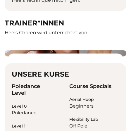
Heels Technique mitbringen.
TRAINER*INNEN
Heels Choreo wird unterrichtet von:
Zlata
Poledance / Heels
UNSERE KURSE
Pole
Poledance
Course Specials
Level
Aerial Hoop
Beginners
Level 0
Poledance
Flexibility Lab
Off Pole
Level 1